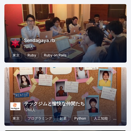
Sendagaya.rb
701人
東京
Ruby
Ruby on Rails
テックジムと愉快な仲間たち
1266人
東京
プログラミング
起業
Python
人工知能
ChatGPT